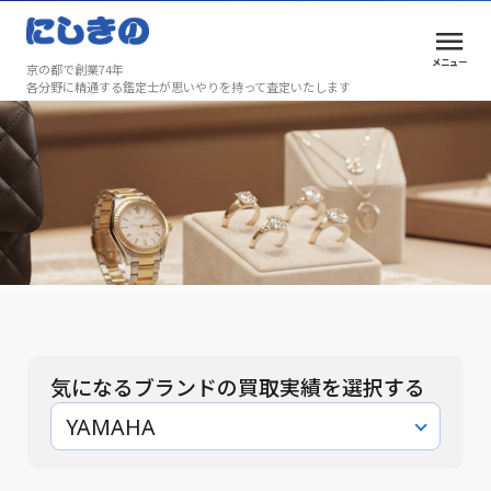
メニュー
京の都で創業74年
各分野に精通する鑑定士が思いやりを持って査定いたします
買取実績
安心と満足を、京都で選ばれ続けて74年
買取実績
気になるブランドの買取実績を選択する
YAMAHA