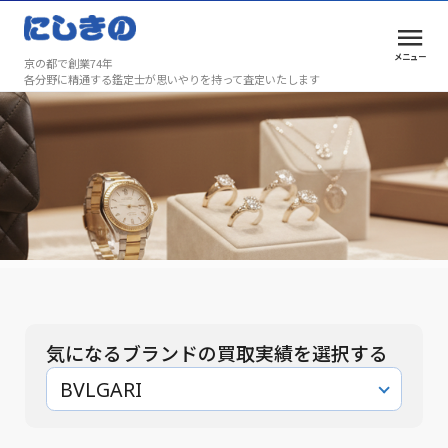
メニュー
京の都で創業74年
各分野に精通する鑑定士が思いやりを持って査定いたします
買取実績
安心と満足を、京都で選ばれ続けて74年
買取実績
気になるブランドの買取実績を選択する
BVLGARI