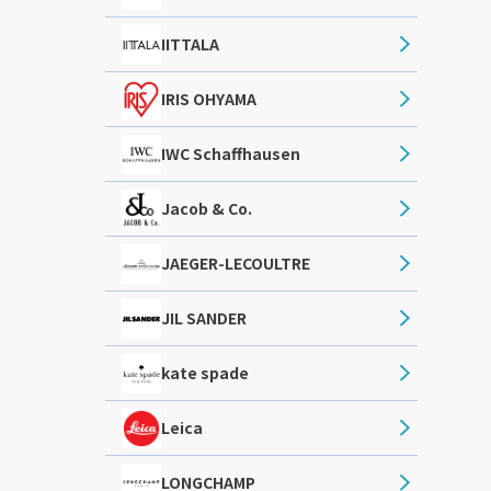
IITTALA
IRIS OHYAMA
IWC Schaffhausen
Jacob & Co.
JAEGER-LECOULTRE
JIL SANDER
kate spade
Leica
LONGCHAMP