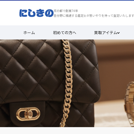
京の都で創業74年
各分野に精通する鑑定士が思いやりを持って査定いたしま
ホーム
初めての方へ
買取アイテム
買取実績
安心と満足を、京都で選ばれ続けて7