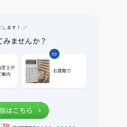
せします！ ／
てみませんか？
03
査定士が
お買取り
ご案内
相談はこちら
-78