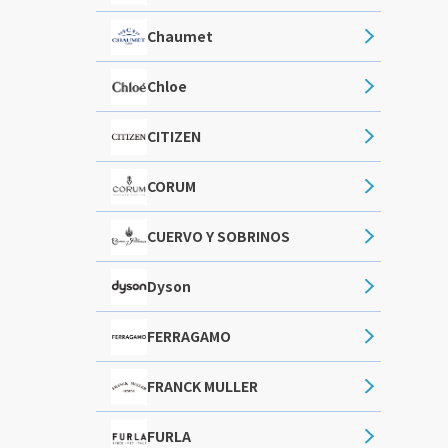
Chaumet
Chloe
CITIZEN
CORUM
CUERVO Y SOBRINOS
Dyson
FERRAGAMO
FRANCK MULLER
FURLA