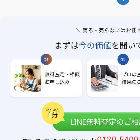
＼ 売る・売らないはお任
まずは
今の価値
を
聞い
01
02
無料査定・相談
プロの
お申し込み
結果の
かんたん
1分
LINE無料査定のご
0120-5400