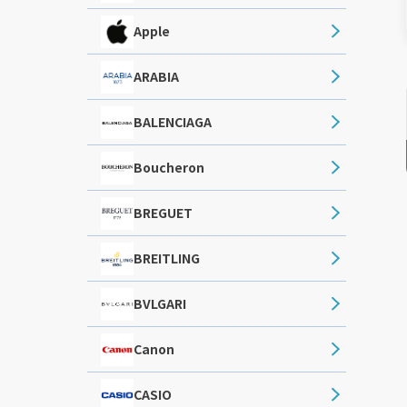
Apple
ARABIA
BALENCIAGA
Boucheron
BREGUET
BREITLING
BVLGARI
Canon
CASIO