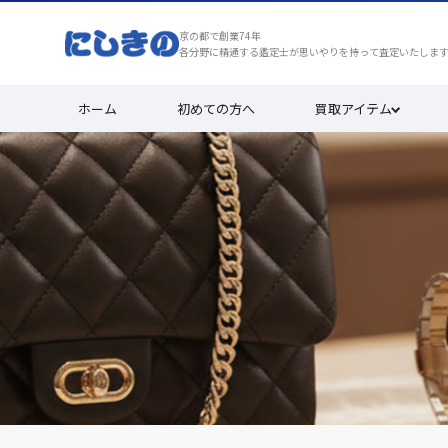
京の都で創業74年
各分野に精通する鑑定士が思いやりを持って査定いたしま
ホーム
初めての方へ
買取アイテム
買取実績
安心と満足を、京都で選ばれ続けて7