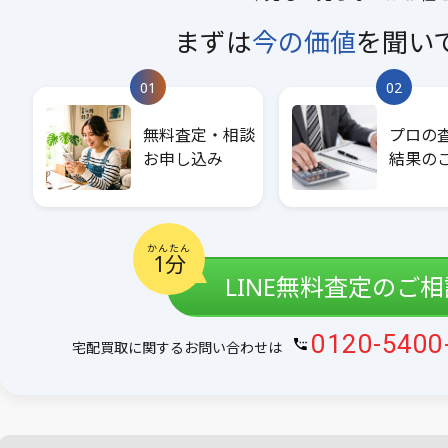
まずは
今の価値
を
聞い
01
02
無料査定・相談
プロの
お申し込み
結果の
かんたん
1分
LINE無料査定のご
0120-5400
宅配買取に関するお問い合わせは