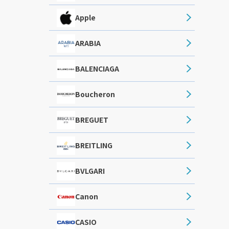
Apple
ARABIA
BALENCIAGA
Boucheron
BREGUET
BREITLING
BVLGARI
Canon
CASIO