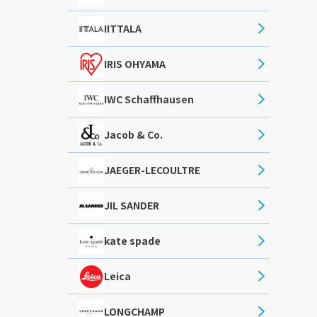
IITTALA
IRIS OHYAMA
IWC Schaffhausen
Jacob & Co.
JAEGER-LECOULTRE
JIL SANDER
kate spade
Leica
LONGCHAMP