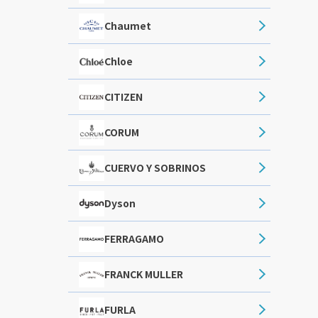
Chaumet
Chloe
CITIZEN
CORUM
CUERVO Y SOBRINOS
Dyson
FERRAGAMO
FRANCK MULLER
FURLA