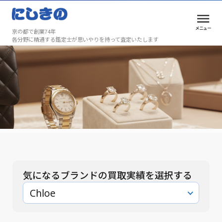
メニュー
京の都で創業74年
各分野に精通する鑑定士が思いやりを持って査定いたします
買取実績
安心と満足を、京都で選ばれ続けて74年
買取実績
気になるブランドの買取実績を選択する
Chloe