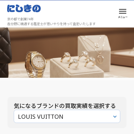
メニュー
京の都で創業74年
各分野に精通する鑑定士が思いやりを持って査定いたします
買取実績
安心と満足を、京都で選ばれ続けて74年
買取実績
気になるブランドの買取実績を選択する
LOUIS VUITTON