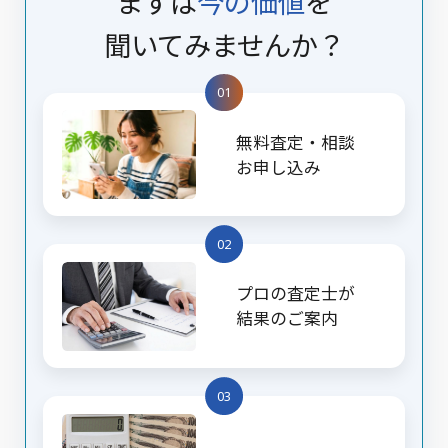
まずは
今の価値
を
聞いてみませんか？
01
無料査定・相談
お申し込み
02
プロの査定士が
結果のご案内
03