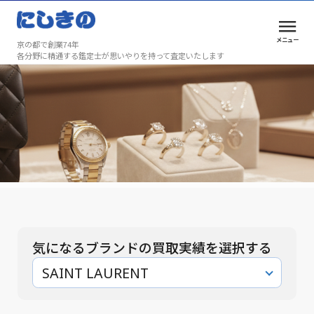
メニュー
京の都で創業74年
各分野に精通する鑑定士が思いやりを持って査定いたします
買取実績
安心と満足を、京都で選ばれ続けて74年
買取実績
気になるブランドの買取実績を選択する
SAINT LAURENT