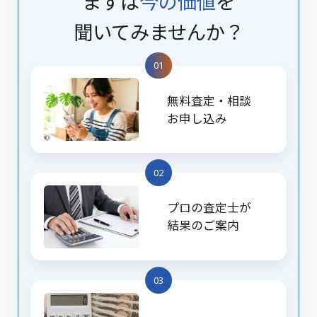
まずは
今の価値
を
聞いてみませんか？
01
無料査定・相談
お申し込み
02
プロの査定士が
結果のご案内
03