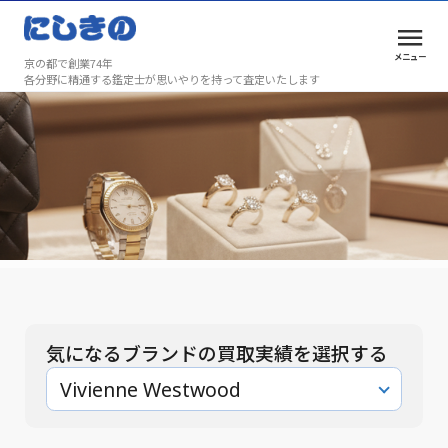
メニュー
京の都で創業74年
各分野に精通する鑑定士が思いやりを持って査定いたします
買取実績
安心と満足を、京都で選ばれ続けて74年
買取実績
気になるブランドの買取実績を選択する
Vivienne Westwood