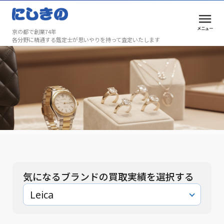
メニュー
京の都で創業74年
各分野に精通する鑑定士が思いやりを持って査定いたします
買取実績
安心と満足を、京都で選ばれ続けて74年
買取実績
気になるブランドの買取実績を選択する
Leica