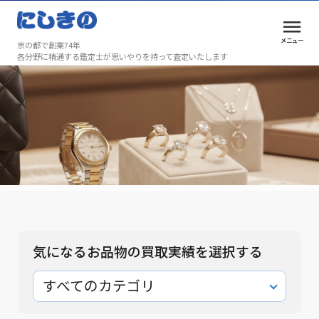
メニュー
京の都で創業74年
各分野に精通する鑑定士が思いやりを持って査定いたします
買取実績
安心と満足を、京都で選ばれ続けて74年
買取実績
気になるお品物の買取実績を選択する
すべてのカテゴリ