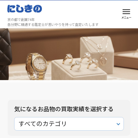
メニュー
京の都で創業74年
各分野に精通する鑑定士が思いやりを持って査定いたします
買取実績
安心と満足を、京都で選ばれ続けて74年
買取実績
気になるお品物の買取実績を選択する
すべてのカテゴリ