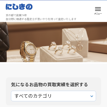
メニュー
京の都で創業74年
各分野に精通する鑑定士が思いやりを持って査定いたします
買取実績
安心と満足を、京都で選ばれ続けて74年
買取実績
気になるお品物の買取実績を選択する
すべてのカテゴリ