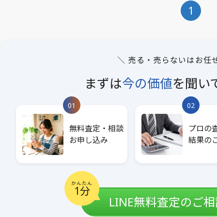
1
＼ 売る・売らないはお任
まずは
今の価値
を
聞い
01
02
無料査定・相談
プロの
お申し込み
結果の
かんたん
1分
LINE無料査定のご