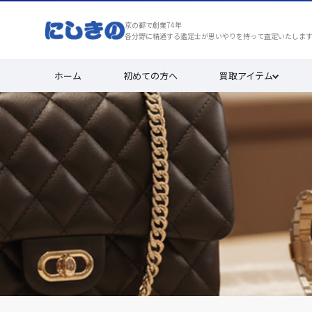
京の都で創業74年
各分野に精通する鑑定士が思いやりを持って査定いたしま
ホーム
初めての方へ
買取アイテム
買取実績
安心と満足を、京都で選ばれ続けて7