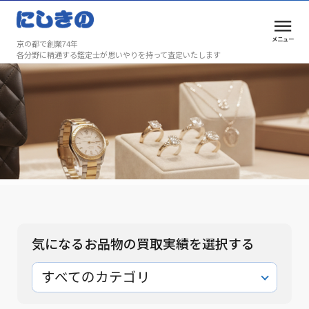
メニュー
京の都で創業74年
各分野に精通する鑑定士が思いやりを持って査定いたします
買取実績
安心と満足を、京都で選ばれ続けて74年
買取実績
気になるお品物の買取実績を選択する
すべてのカテゴリ