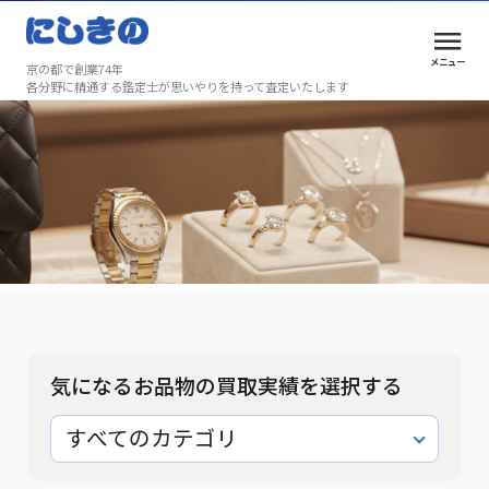
メニュー
京の都で創業74年
各分野に精通する鑑定士が思いやりを持って査定いたします
買取実績
安心と満足を、京都で選ばれ続けて74年
買取実績
気になるお品物の買取実績を選択する
すべてのカテゴリ