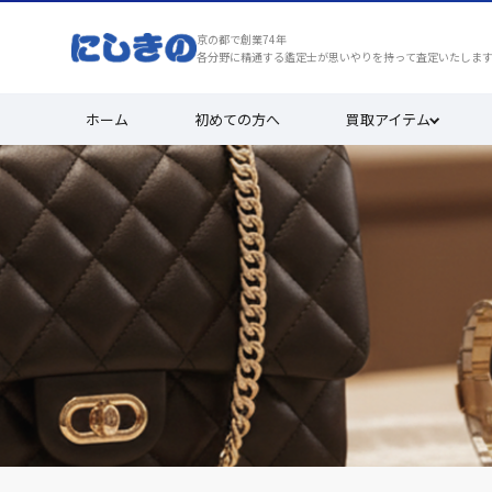
京の都で創業74年
各分野に精通する鑑定士が思いやりを持って査定いたしま
ホーム
初めての方へ
買取アイテム
買取実績
安心と満足を、京都で選ばれ続けて7