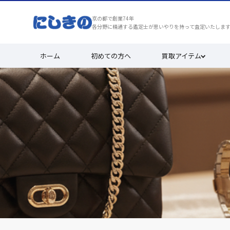
京の都で創業74年
各分野に精通する鑑定士が思いやりを持って査定いたしま
ホーム
初めての方へ
買取アイテム
買取実績
安心と満足を、京都で選ばれ続けて7