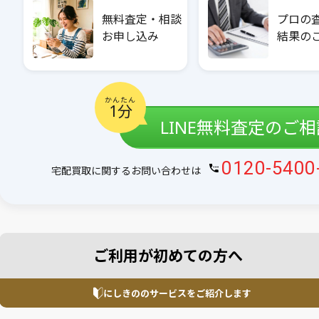
無料査定・相談
プロの
お申し込み
結果の
かんたん
1分
LINE無料査定のご
0120-5400
宅配買取に関するお問い合わせは
ご利用が初めての方へ
にしきののサービスを
ご紹介します