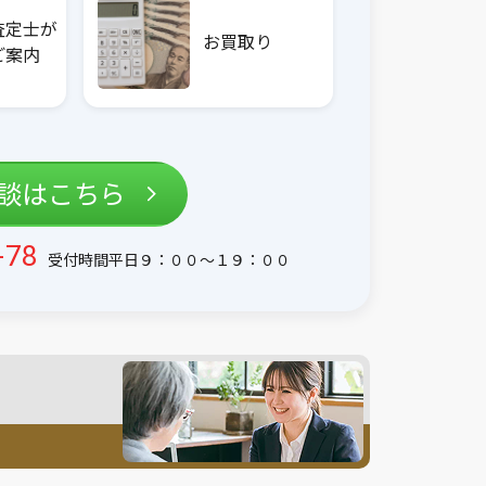
査定士が
お買取り
ご案内
相談はこちら
-78
受付時間平日９：００〜１９：００