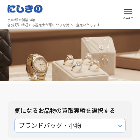
メニュー
京の都で創業74年
各分野に精通する鑑定士が思いやりを持って査定いたします
ブランドバッグ・小物の買取実績
安心と満足を、京都で選ばれ続けて74年
ブランドバッグ・小物の買取実
績
気になるお品物の買取実績を選択する
ブランドバッグ・小物