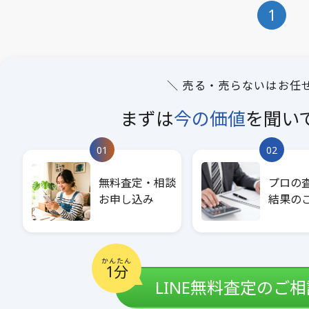
1
＼ 売る・売らないはお任
まずは
今の価値
を
聞い
01
02
無料査定・相談
プロの
お申し込み
結果の
かんたん
1分
LINE無料査定のご