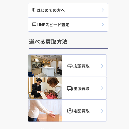
はじめての方へ
宝石・貴金属の買取実
LINEスピード査定
選べる買取方法
店頭買取
出張買取
宅配買取