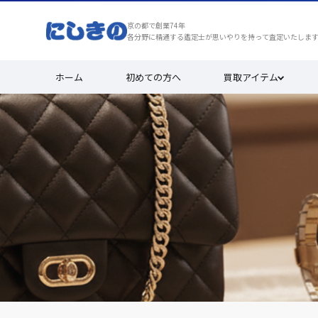
京の都で創業74年
各分野に精通する鑑定士が思いやりを持って査定いたしま
ホーム
初めての方へ
買取アイテム
宝石・貴金属の買取実績
安心と満足を、京都で選ばれ続けて7