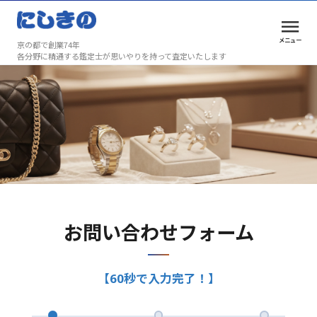
メニュー
京の都で創業74年
各分野に精通する鑑定士が思いやりを持って査定いたします
お問い合わせフォーム
無料査定のご相談
お問い合わせフォーム
お問い合わせフォーム
【60秒で入力完了！】