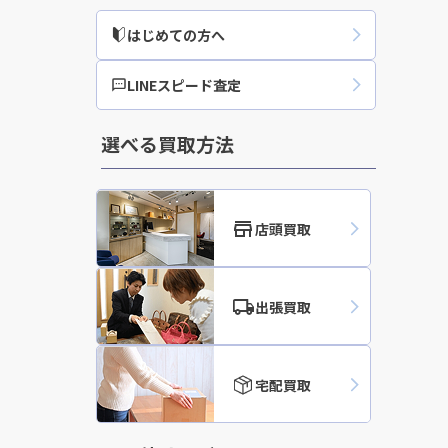
はじめての方へ
ブランドジュエリーの
LINEスピード査定
選べる買取方法
店頭買取
出張買取
宅配買取