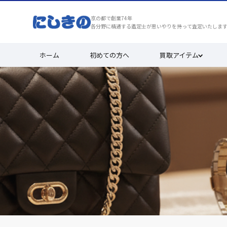
京の都で創業74年
各分野に精通する鑑定士が思いやりを持って査定いたしま
ホーム
初めての方へ
買取アイテム
ブランドジュエリーの買取実績
安心と満足を、京都で選ばれ続け