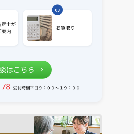
03
査定士が
お買取り
ご案内
相談はこちら
-78
受付時間平日９：００〜１９：００