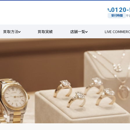
0120-
す
受付時間
平日
買取方法
買取実績
店舗一覧
LIVE COMMER
て74年