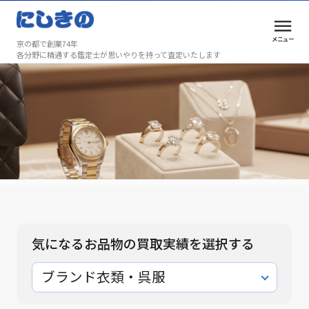
メニュー
京の都で創業74年
各分野に精通する鑑定士が思いやりを持って査定いたします
ブランド衣類・呉服の買取実績
安心と満足を、京都で選ばれ続けて74年
ブランド衣類・呉服の買取実績
気になるお品物の買取実績を選択する
ブランド衣類・呉服